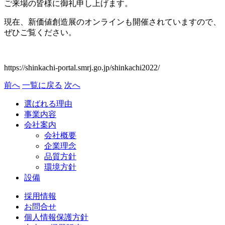
ご来場の皆様に御礼申し上げます。
現在、新価値創造展のオンラインも開催されていますので、
ぜひご覧ください。
https://shinkachi-portal.smrj.go.jp/shinkachi2022/
前へ
一覧に戻る
次へ
選ばれる理由
事業内容
会社案内
会社概要
企業理念
品質方針
環境方針
設備
採用情報
お問合せ
個人情報保護方針