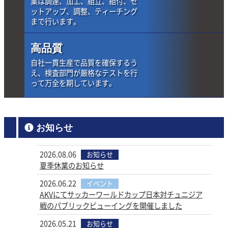
業は調達、加工、組立、
組付、セ
ットアップ、調整、
ティーチング
まで行います。
高品質
自社一貫生産で品質を確保するう
え、
検査部門が厳格なテストを行
って
万全を期しています。
お知らせ
2026.08.06
お知らせ
夏季休業のお知らせ
2026.06.22
イベント
AKVにてサッカーワールドカップ日本対チュニジア
戦のパブリックビューイングを開催しました
2026.05.21
お知らせ