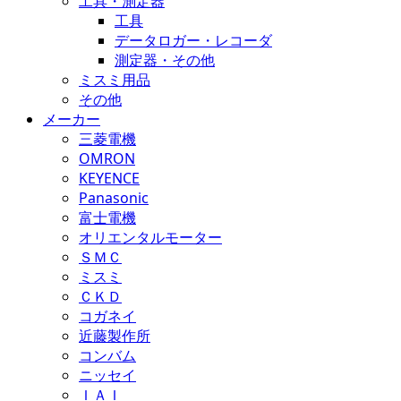
工具・測定器
工具
データロガー・レコーダ
測定器・その他
ミスミ用品
その他
メーカー
三菱電機
OMRON
KEYENCE
Panasonic
富士電機
オリエンタルモーター
ＳＭＣ
ミスミ
ＣＫＤ
コガネイ
近藤製作所
コンバム
ニッセイ
ＩＡＩ