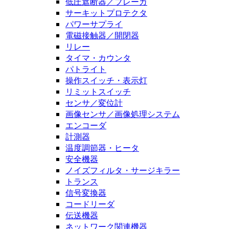
低圧遮断器／ブレーカ
サーキットプロテクタ
パワーサプライ
電磁接触器／開閉器
リレー
タイマ・カウンタ
パトライト
操作スイッチ・表示灯
リミットスイッチ
センサ／変位計
画像センサ／画像処理システム
エンコーダ
計測器
温度調節器・ヒータ
安全機器
ノイズフィルタ・サージキラー
トランス
信号変換器
コードリーダ
伝送機器
ネットワーク関連機器