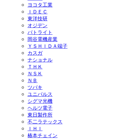
ヨコタ工業
ＩＤＥＣ
東洋技研
オジデン
パトライト
岡谷電機産業
ＹＳＨＩＤＡ端子
カスガ
ナショナル
ＴＨＫ
ＮＳＫ
ＮＢ
ツバキ
ユニパルス
シグマ光機
ヘルツ電子
東日製作所
不二ラテックス
ＩＨＩ
椿本チェイン