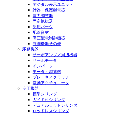
デジタル表示ユニット
計器・保護継電器
電力調整器
固定抵抗器
盤用パーツ
配線資材
高圧配電制御機器
制御機器その他
駆動機器
サーボアンプ／周辺機器
サーボモータ
インバータ
モータ・減速機
ブレーキ／クラッチ
電動アクチュエータ
空圧機器
標準シリンダ
ガイド付シリンダ
デュアルロッドシリンダ
ロッドレスシリンダ