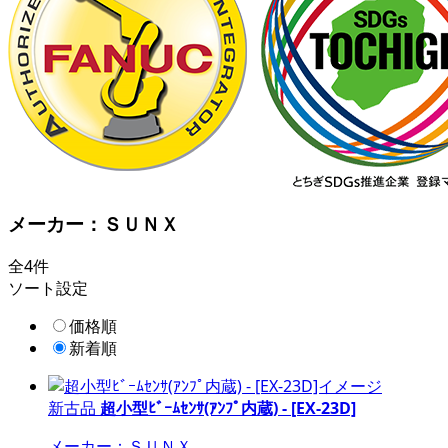
メーカー：ＳＵＮＸ
全4件
ソート設定
価格順
新着順
新古品
超小型ﾋﾞｰﾑｾﾝｻ(ｱﾝﾌﾟ内蔵) - [EX-23D]
メーカー：ＳＵＮＸ