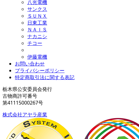
八光電機
サンクス
ＳＵＮＸ
日東工業
ＮＡＩＳ
ナカニシ
チコー
伊藤電機
お問い合わせ
プライバシーポリシー
特定商取引法に関する表記
栃木県公安委員会発行
古物商許可番号
第41115000267号
株式会社アヤラ産業