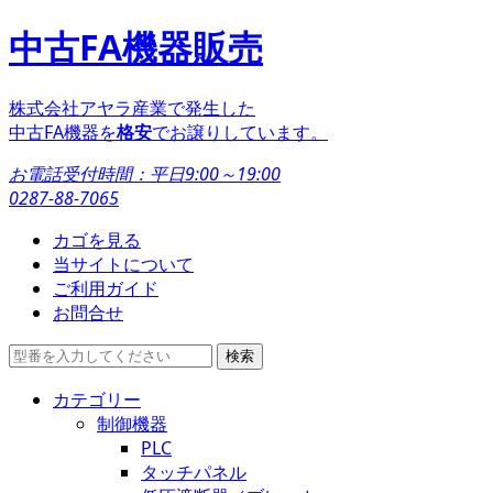
中古FA機器販売
株式会社アヤラ産業で発生した
中古FA機器を
格安
でお譲りしています。
お電話受付時間：
平日9:00～19:00
0287-88-7065
カゴを見る
当サイトについて
ご利用ガイド
お問合せ
カテゴリー
制御機器
PLC
タッチパネル