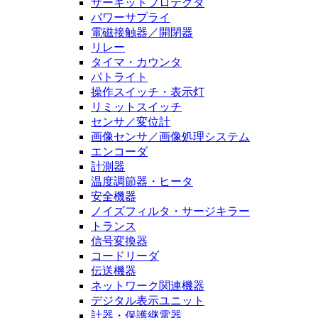
サーキットプロテクタ
パワーサプライ
電磁接触器／開閉器
リレー
タイマ・カウンタ
パトライト
操作スイッチ・表示灯
リミットスイッチ
センサ／変位計
画像センサ／画像処理システム
エンコーダ
計測器
温度調節器・ヒータ
安全機器
ノイズフィルタ・サージキラー
トランス
信号変換器
コードリーダ
伝送機器
ネットワーク関連機器
デジタル表示ユニット
計器・保護継電器