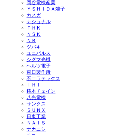
岡谷電機産業
ＹＳＨＩＤＡ端子
カスガ
ナショナル
ＴＨＫ
ＮＳＫ
ＮＢ
ツバキ
ユニパルス
シグマ光機
ヘルツ電子
東日製作所
不二ラテックス
ＩＨＩ
椿本チェイン
八光電機
サンクス
ＳＵＮＸ
日東工業
ＮＡＩＳ
ナカニシ