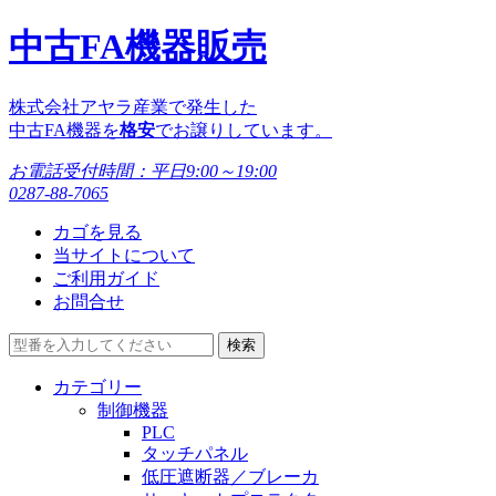
中古FA機器販売
株式会社アヤラ産業で発生した
中古FA機器を
格安
でお譲りしています。
お電話受付時間：
平日9:00～19:00
0287-88-7065
カゴを見る
当サイトについて
ご利用ガイド
お問合せ
カテゴリー
制御機器
PLC
タッチパネル
低圧遮断器／ブレーカ