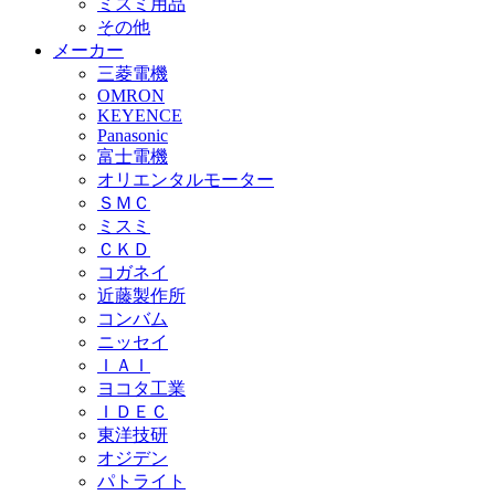
ミスミ用品
その他
メーカー
三菱電機
OMRON
KEYENCE
Panasonic
富士電機
オリエンタルモーター
ＳＭＣ
ミスミ
ＣＫＤ
コガネイ
近藤製作所
コンバム
ニッセイ
ＩＡＩ
ヨコタ工業
ＩＤＥＣ
東洋技研
オジデン
パトライト