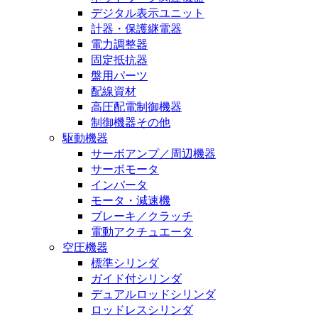
デジタル表示ユニット
計器・保護継電器
電力調整器
固定抵抗器
盤用パーツ
配線資材
高圧配電制御機器
制御機器その他
駆動機器
サーボアンプ／周辺機器
サーボモータ
インバータ
モータ・減速機
ブレーキ／クラッチ
電動アクチュエータ
空圧機器
標準シリンダ
ガイド付シリンダ
デュアルロッドシリンダ
ロッドレスシリンダ