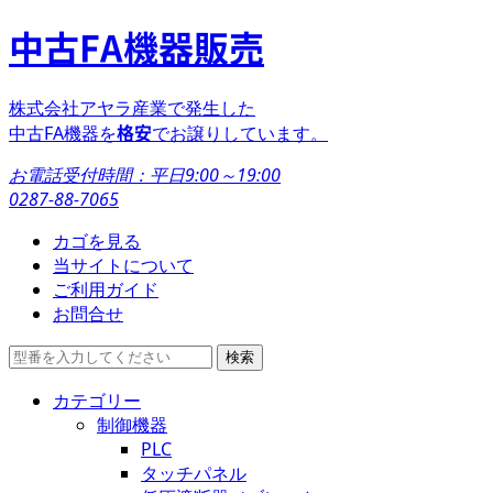
中古FA機器販売
株式会社アヤラ産業で発生した
格安
中古FA機器を
でお譲りしています。
お電話受付時間：
平日9:00～19:00
0287-88-7065
カゴを見る
当サイトについて
ご利用ガイド
お問合せ
カテゴリー
制御機器
PLC
タッチパネル