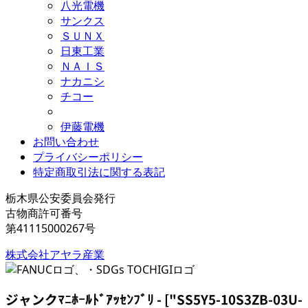
八光電機
サンクス
ＳＵＮＸ
日東工業
ＮＡＩＳ
ナカニシ
チコー
伊藤電機
お問い合わせ
プライバシーポリシー
特定商取引法に関する表記
栃木県公安委員会発行
古物商許可番号
第41115000267号
株式会社アヤラ産業
ジャンク
ﾏﾆﾎｰﾙﾄﾞｱｯｾﾝﾌﾞﾘ - ["SS5Y5-10S3ZB-03U-