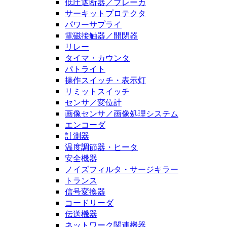
低圧遮断器／ブレーカ
サーキットプロテクタ
パワーサプライ
電磁接触器／開閉器
リレー
タイマ・カウンタ
パトライト
操作スイッチ・表示灯
リミットスイッチ
センサ／変位計
画像センサ／画像処理システム
エンコーダ
計測器
温度調節器・ヒータ
安全機器
ノイズフィルタ・サージキラー
トランス
信号変換器
コードリーダ
伝送機器
ネットワーク関連機器