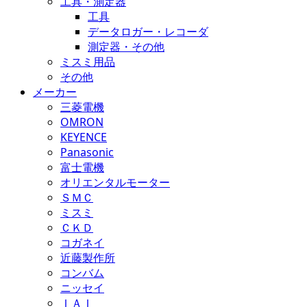
工具・測定器
工具
データロガー・レコーダ
測定器・その他
ミスミ用品
その他
メーカー
三菱電機
OMRON
KEYENCE
Panasonic
富士電機
オリエンタルモーター
ＳＭＣ
ミスミ
ＣＫＤ
コガネイ
近藤製作所
コンバム
ニッセイ
ＩＡＩ