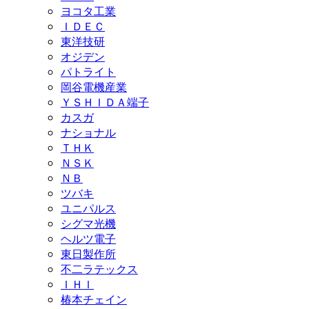
ヨコタ工業
ＩＤＥＣ
東洋技研
オジデン
パトライト
岡谷電機産業
ＹＳＨＩＤＡ端子
カスガ
ナショナル
ＴＨＫ
ＮＳＫ
ＮＢ
ツバキ
ユニパルス
シグマ光機
ヘルツ電子
東日製作所
不二ラテックス
ＩＨＩ
椿本チェイン