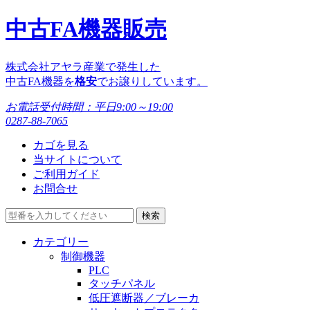
中古FA機器販売
株式会社アヤラ産業で発生した
中古FA機器を
格安
でお譲りしています。
お電話受付時間：
平日9:00～19:00
0287-88-7065
カゴを見る
当サイトについて
ご利用ガイド
お問合せ
カテゴリー
制御機器
PLC
タッチパネル
低圧遮断器／ブレーカ