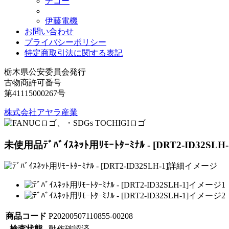
チコー
伊藤電機
お問い合わせ
プライバシーポリシー
特定商取引法に関する表記
栃木県公安委員会発行
古物商許可番号
第41115000267号
株式会社アヤラ産業
未使用品
ﾃﾞﾊﾞｲｽﾈｯﾄ用ﾘﾓｰﾄﾀｰﾐﾅﾙ - [DRT2-ID32SLH-
商品コード
P20200507110855-00208
検査状態
動作確認済