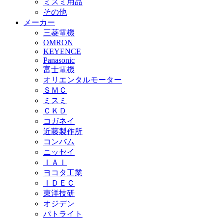
ミスミ用品
その他
メーカー
三菱電機
OMRON
KEYENCE
Panasonic
富士電機
オリエンタルモーター
ＳＭＣ
ミスミ
ＣＫＤ
コガネイ
近藤製作所
コンバム
ニッセイ
ＩＡＩ
ヨコタ工業
ＩＤＥＣ
東洋技研
オジデン
パトライト