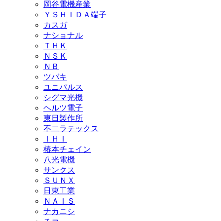
岡谷電機産業
ＹＳＨＩＤＡ端子
カスガ
ナショナル
ＴＨＫ
ＮＳＫ
ＮＢ
ツバキ
ユニパルス
シグマ光機
ヘルツ電子
東日製作所
不二ラテックス
ＩＨＩ
椿本チェイン
八光電機
サンクス
ＳＵＮＸ
日東工業
ＮＡＩＳ
ナカニシ