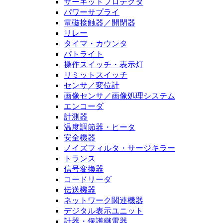
サーキットプロテクタ
パワーサプライ
電磁接触器／開閉器
リレー
タイマ・カウンタ
パトライト
操作スイッチ・表示灯
リミットスイッチ
センサ／変位計
画像センサ／画像処理システム
エンコーダ
計測器
温度調節器・ヒータ
安全機器
ノイズフィルタ・サージキラー
トランス
信号変換器
コードリーダ
伝送機器
ネットワーク関連機器
デジタル表示ユニット
計器・保護継電器