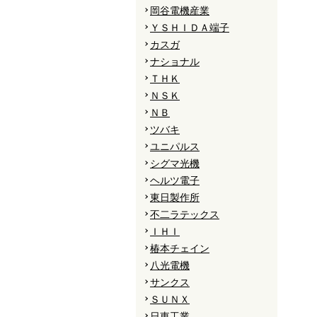
岡谷電機産業
ＹＳＨＩＤＡ端子
カスガ
ナショナル
ＴＨＫ
ＮＳＫ
ＮＢ
ツバキ
ユニパルス
シグマ光機
ヘルツ電子
東日製作所
不二ラテックス
ＩＨＩ
椿本チェイン
八光電機
サンクス
ＳＵＮＸ
日東工業