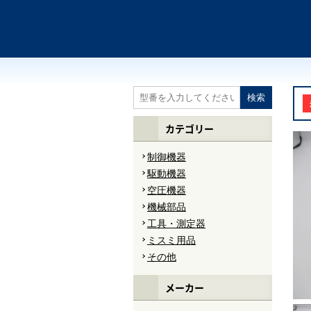
カテゴリー
制御機器
駆動機器
空圧機器
機械部品
工具・測定器
ミスミ用品
その他
メーカー