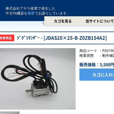
株式会社アヤラ産業で発生した
格安
中古FA機器を
でお譲りしています。
カゴを見る
当サイトについて
ｼﾞｸﾞｼﾘﾝﾀﾞｰ - [JDAS20×25-B-Z0ZB154A2]
未使用品
商品コード
P2019
検査状態
動作確
販売価格：5,500
カゴに入れ