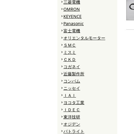
三菱電機
OMRON
KEYENCE
Panasonic
富士電機
オリエンタルモーター
ＳＭＣ
ミスミ
ＣＫＤ
コガネイ
近藤製作所
コンバム
ニッセイ
ＩＡＩ
ヨコタ工業
ＩＤＥＣ
東洋技研
オジデン
パトライト