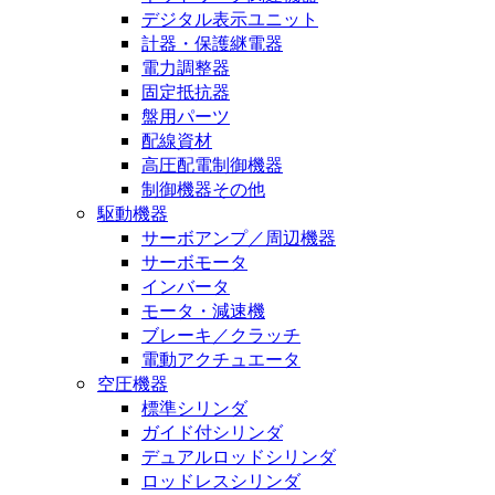
デジタル表示ユニット
計器・保護継電器
電力調整器
固定抵抗器
盤用パーツ
配線資材
高圧配電制御機器
制御機器その他
駆動機器
サーボアンプ／周辺機器
サーボモータ
インバータ
モータ・減速機
ブレーキ／クラッチ
電動アクチュエータ
空圧機器
標準シリンダ
ガイド付シリンダ
デュアルロッドシリンダ
ロッドレスシリンダ