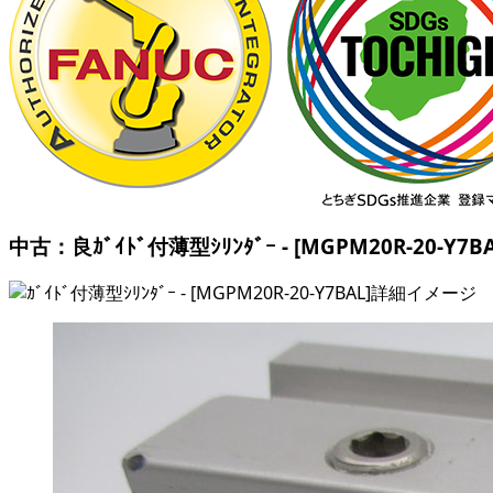
中古：良
ｶﾞｲﾄﾞ付薄型ｼﾘﾝﾀﾞｰ - [MGPM20R-20-Y7BA