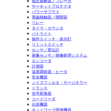
低圧遮断器／ブレーカ
サーキットプロテクタ
パワーサプライ
電磁接触器／開閉器
リレー
タイマ・カウンタ
パトライト
操作スイッチ・表示灯
リミットスイッチ
センサ／変位計
画像センサ／画像処理システム
エンコーダ
計測器
温度調節器・ヒータ
安全機器
ノイズフィルタ・サージキラー
トランス
信号変換器
コードリーダ
伝送機器
ネットワーク関連機器