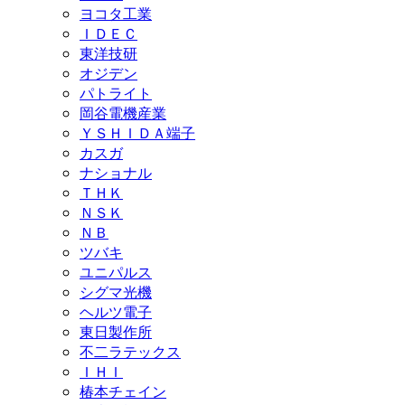
ヨコタ工業
ＩＤＥＣ
東洋技研
オジデン
パトライト
岡谷電機産業
ＹＳＨＩＤＡ端子
カスガ
ナショナル
ＴＨＫ
ＮＳＫ
ＮＢ
ツバキ
ユニパルス
シグマ光機
ヘルツ電子
東日製作所
不二ラテックス
ＩＨＩ
椿本チェイン