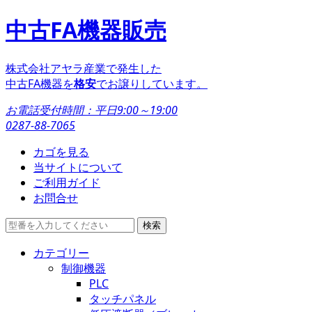
中古FA機器販売
株式会社アヤラ産業で発生した
中古FA機器を
格安
でお譲りしています。
お電話受付時間：
平日9:00～19:00
0287-88-7065
カゴを見る
当サイトについて
ご利用ガイド
お問合せ
カテゴリー
制御機器
PLC
タッチパネル