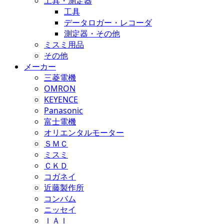
工具・測定器
工具
データロガー・レコーダ
測定器・その他
ミスミ用品
その他
メーカー
三菱電機
OMRON
KEYENCE
Panasonic
富士電機
オリエンタルモーター
ＳＭＣ
ミスミ
ＣＫＤ
コガネイ
近藤製作所
コンバム
ニッセイ
ＩＡＩ