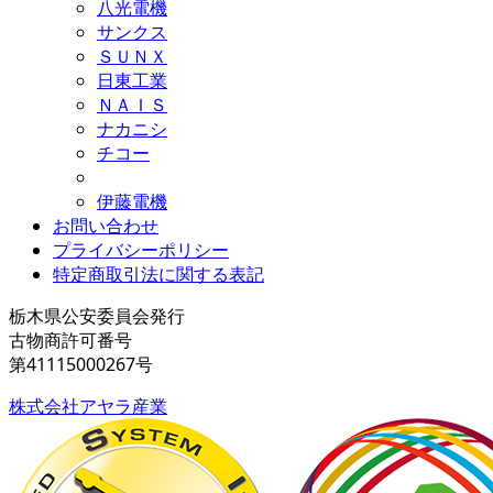
八光電機
サンクス
ＳＵＮＸ
日東工業
ＮＡＩＳ
ナカニシ
チコー
伊藤電機
お問い合わせ
プライバシーポリシー
特定商取引法に関する表記
栃木県公安委員会発行
古物商許可番号
第41115000267号
株式会社アヤラ産業