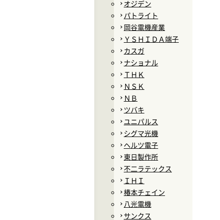
オジデン
パトライト
岡谷電機産業
ＹＳＨＩＤＡ端子
カスガ
ナショナル
ＴＨＫ
ＮＳＫ
ＮＢ
ツバキ
ユニパルス
シグマ光機
ヘルツ電子
東日製作所
不二ラテックス
ＩＨＩ
椿本チェイン
八光電機
サンクス