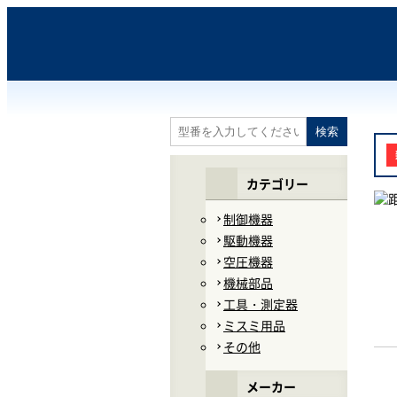
カテゴリー
制御機器
駆動機器
空圧機器
機械部品
工具・測定器
ミスミ用品
その他
メーカー