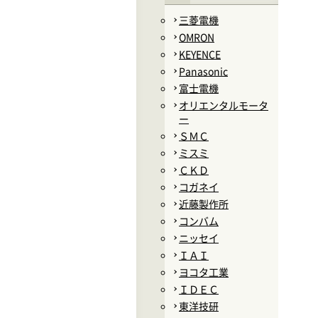
三菱電機
OMRON
KEYENCE
Panasonic
富士電機
オリエンタルモータ
ー
ＳＭＣ
ミスミ
ＣＫＤ
コガネイ
近藤製作所
コンバム
ニッセイ
ＩＡＩ
ヨコタ工業
ＩＤＥＣ
東洋技研