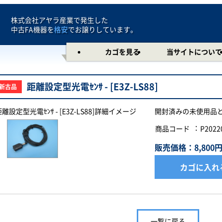
株式会社アヤラ産業で発生した
中古FA機器を
格安
でお譲りしています。
カゴを見る
当サイトについて
距離設定型光電ｾﾝｻ - [E3Z-LS88]
新古品
開封済みの未使用品
商品コード
P2022
販売価格：8,800
カゴに入れ
一覧に戻る